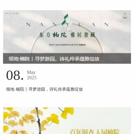
08.
May
2025
领地·楠院丨寻梦游园，诗礼传承蕴雅绽放