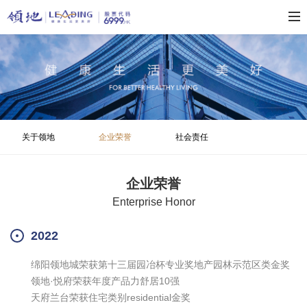
关于领地
企业荣誉
社会责任
企业荣誉
Enterprise Honor
2022
绵阳领地城荣获第十三届园冶杯专业奖地产园林示范区类金奖
领地·悦府荣获年度产品力舒居10强
天府兰台荣获住宅类别residential金奖