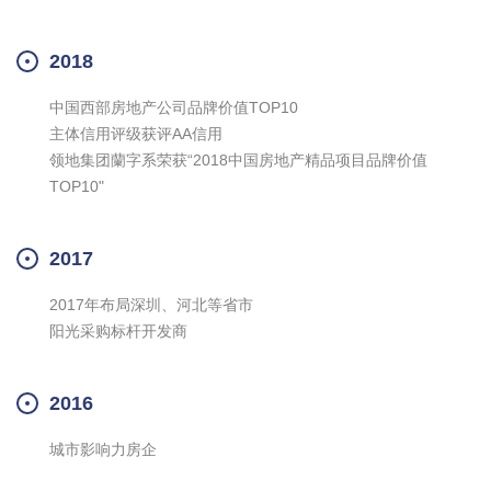
2018
中国西部房地产公司品牌价值TOP10
主体信用评级获评AA信用
领地集团蘭字系荣获“2018中国房地产精品项目品牌价值
TOP10"
2017
2017年布局深圳、河北等省市
阳光采购标杆开发商
2016
城市影响力房企