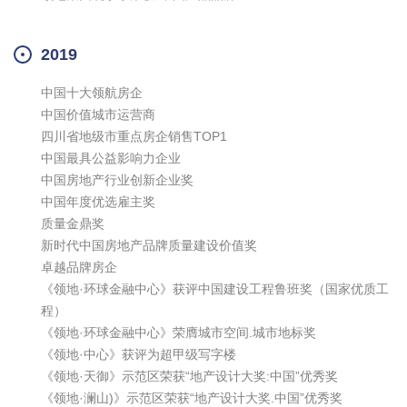
2019
中国十大领航房企
中国价值城市运营商
四川省地级市重点房企销售TOP1
中国最具公益影响力企业
中国房地产行业创新企业奖
中国年度优选雇主奖
质量金鼎奖
新时代中国房地产品牌质量建设价值奖
卓越品牌房企
《领地·环球金融中心》获评中国建设工程鲁班奖（国家优质工
程）
《领地·环球金融中心》荣膺城市空间.城市地标奖
《领地·中心》获评为超甲级写字楼
《领地·天御》示范区荣获“地产设计大奖:中国”优秀奖
《领地·澜山)》示范区荣获“地产设计大奖.中国”优秀奖