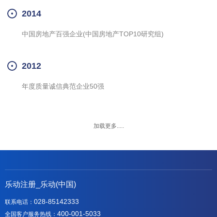
2014
中国房地产百强企业(中国房地产TOP10研究组)
2012
年度质量诚信典范企业50强
加载更多.....
乐动注册_乐动(中国)
028-85142333
联系电话：
400-001-5033
全国客户服务热线：